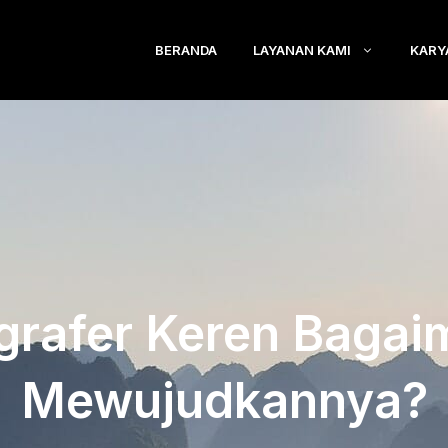
BERANDA
LAYANAN KAMI
KARY
grafer Keren Baga
Mewujudkannya?